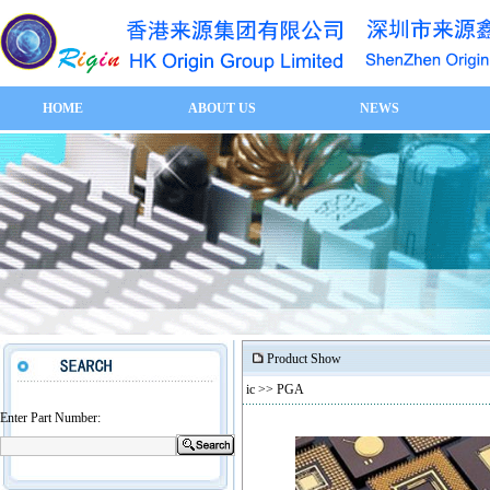
HOME
ABOUT US
NEWS
Product Show
ic
>> PGA
Enter Part Number: