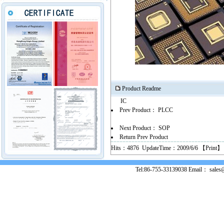
Product Readme
IC
Prev Product：
PLCC
Next Product：
SOP
Return Prev Product
Hits：4876 UpdateTime：2009/6/6 【
Print
】
Tel:86-755-33139038 Email： sales